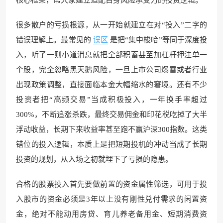
很多散户的亏损根源，从一开始就建立在对“投入”二字的
错误理解上。最常见的
误区
是把“集中梭哈”等同于深度投
入，听了一则小道消息就把全部积蓄甚至加杠杆押注单一
个股，完全忽略黑天鹅风险，一旦上市公司爆雷或者行业
出现政策调整，直接面临本金大幅缩水的窘境。还有不少
投资者把“高频交易”当成积极投入，一年换手率超过
300%，不断追涨杀跌，最终交易佣金和印花税吃掉了大半
浮动收益，长期下来收益率甚至跑不赢沪深300指数。这类
错位的投入逻辑，本质上是把短期投机的冲动当成了长期
投资的规划，从入场之初就埋下了亏损的隐患。
合格的股票投入首先要做前置的资金属性筛选，可用于投
入股市的资金必须是3年以上没有刚性兑付需求的闲置资
金，绝对不能动用房贷、育儿养老备用金、短期消费资